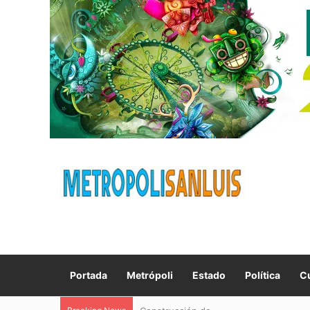
Portada
Metrópoli
Estado
Política
Cu