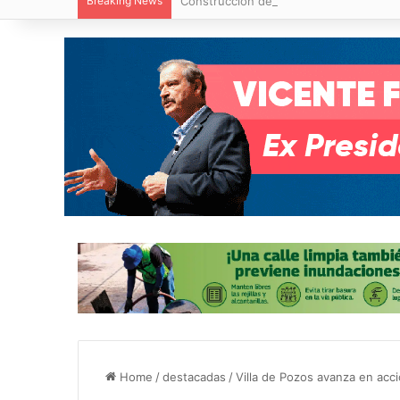
Breaking News
Construcción de tres nuevas aulas en Ca
Home
/
destacadas
/
Villa de Pozos avanza en acci