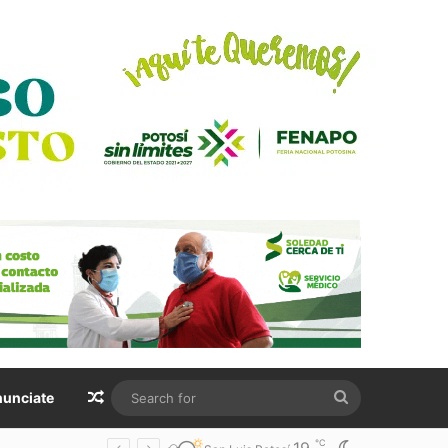
Random Article
Search
unciate
for
℃