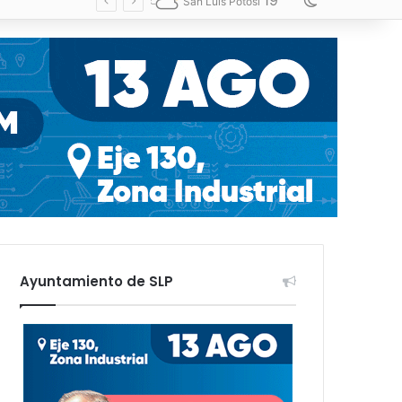
19
Switch skin
San Luis Potosí
Ayuntamiento de SLP