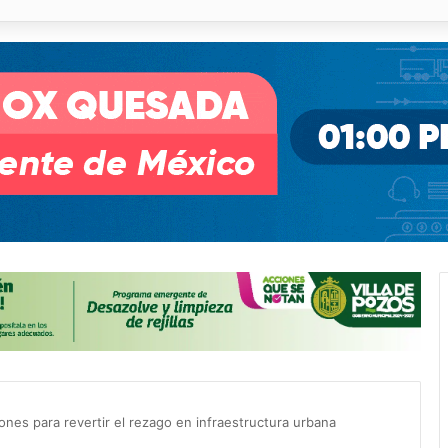
pullito III registra avances en Soledad
ones para revertir el rezago en infraestructura urbana