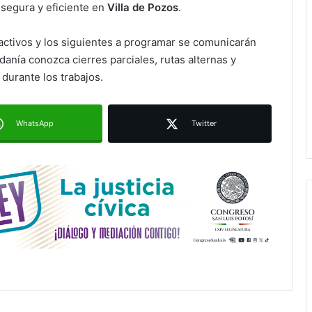
segura y eficiente en
Villa de Pozos
.
 activos y los siguientes a programar se comunicarán
adanía conozca cierres parciales, rutas alternas y
Villa de Pozos lleva su oferta
 durante los trabajos.
cultural y turística a la Fenapo 2026
WhatsApp
Twitter
Construcción de tres nuevas aulas
en Capullito III registra avances en
Soledad
SSPC implementa operativo vial
para accesos y salidas de la
FENAPO 2026
Gobernadora de Guanajuato
destaca coordinación con San Luis
Potosí en seguridad y desarrollo