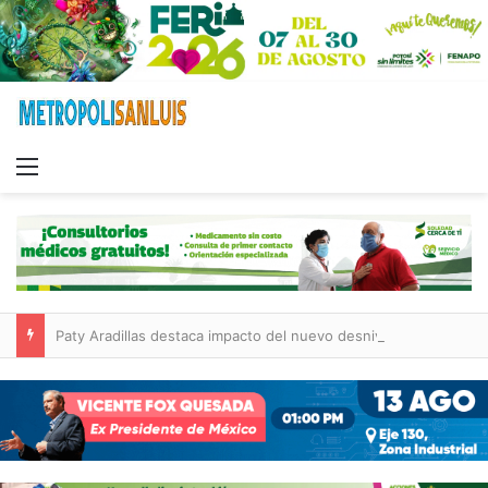
Menu
Paty Aradillas destaca impacto del nuevo desnivel de Circuito Potosí en la movilidad de Villa de Pozos