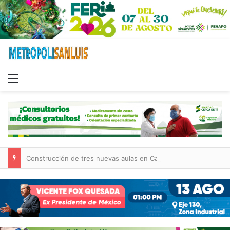
Menu
Construcción de tres nuevas aulas en Capullito III registra avances en Soledad