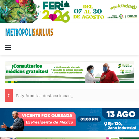
Menu
Paty Aradillas destaca impacto del nuevo desnivel de Circuito Potosí en la movilidad de Villa de Pozos