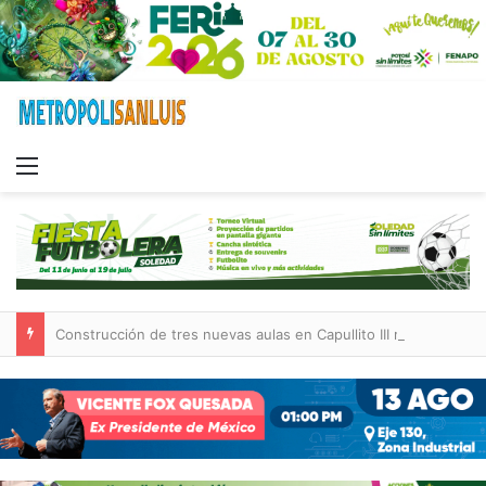
Menu
Construcción de tres nuevas aulas en Capullito III registra avances en Soledad