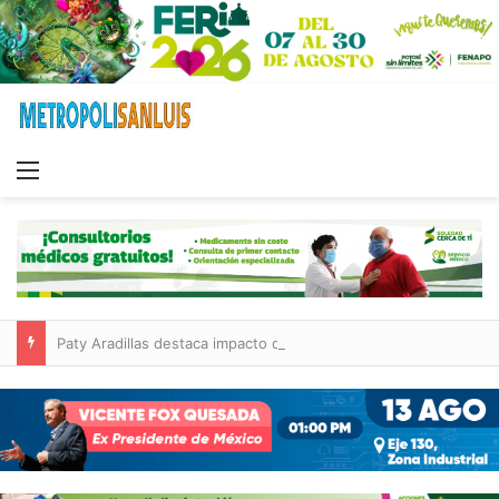
Menu
Paty Aradillas destaca impacto del nuevo desnivel de Circuito Potosí en la movilidad de Villa de Pozos