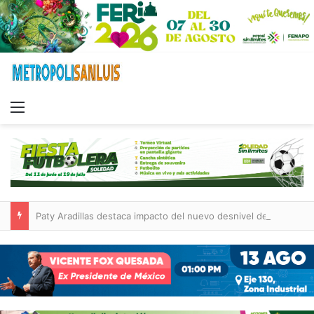
Menu
Paty Aradillas destaca impacto del nuevo desnivel de Circuito Potosí en la movilidad de Villa de Pozos