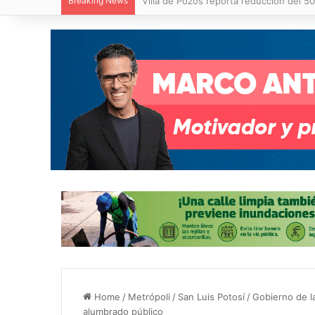
Breaking News
Villa de Pozos reporta reducción del 50
Home
/
Metrópoli
/
San Luis Potosí
/
Gobierno de l
alumbrado público