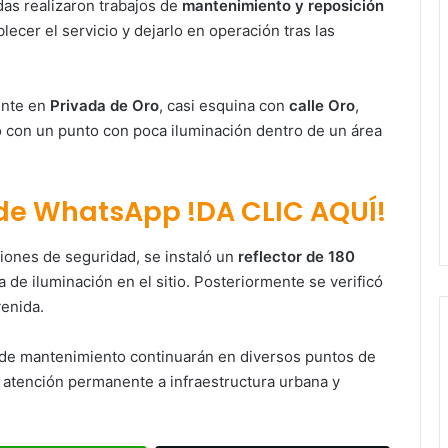
das realizaron trabajos de
mantenimiento y reposición
blecer el servicio y dejarlo en operación tras las
ente en
Privada de Oro
, casi esquina con
calle Oro
,
o con un punto con poca iluminación dentro de un área
 de WhatsApp !DA CLIC AQUÍ!
Paty Aradillas destaca impacto del
iciones de seguridad, se instaló un
reflector de 180
nuevo desnivel de Circuito Potosí
en la movilidad de Villa de Pozos
a de iluminación en el sitio. Posteriormente se verificó
venida.
Villa de Pozos reporta reducción del
50 % en incendios forestales y de
s de mantenimiento continuarán en diversos puntos de
pastizales
 atención permanente a infraestructura urbana y
Inauguran paso a desnivel de
Circuito Potosí; destacan impacto