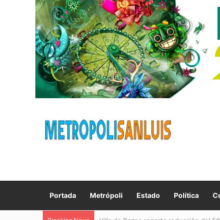
Portada
Metrópoli
Estado
Política
Cu