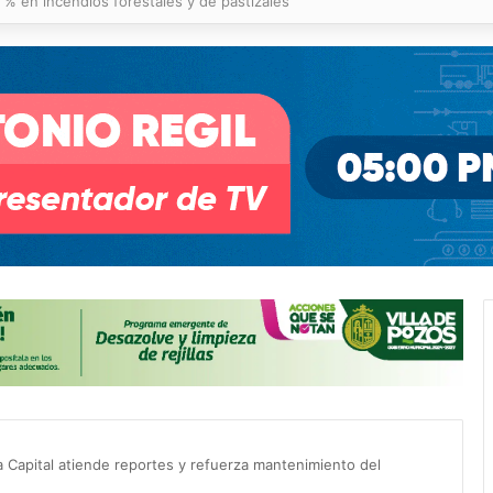
 % en incendios forestales y de pastizales
a Capital atiende reportes y refuerza mantenimiento del