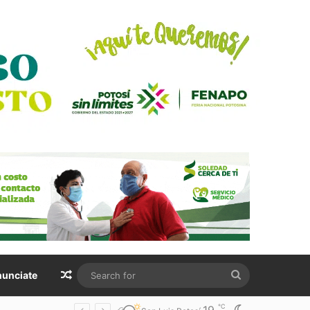
Random Article
Search
unciate
for
℃