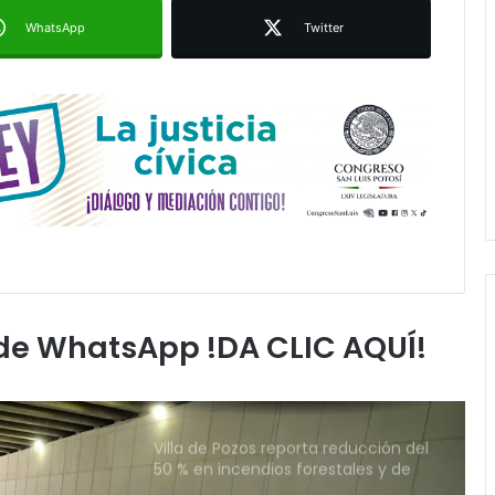
en la movilidad metropolitana
WhatsApp
Twitter
Centro de Capacitación en San
Francisco ofrecerá talleres y
buscará certificación para sus
alumnos
Refuerzan mantenimiento urbano
en la Calzada de Guadalupe y
avenida Salvador Nava
Paty Aradillas destaca impacto del
nuevo desnivel de Circuito Potosí
en la movilidad de Villa de Pozos
 de WhatsApp !DA CLIC AQUÍ!
Villa de Pozos reporta reducción del
50 % en incendios forestales y de
pastizales
Inauguran paso a desnivel de