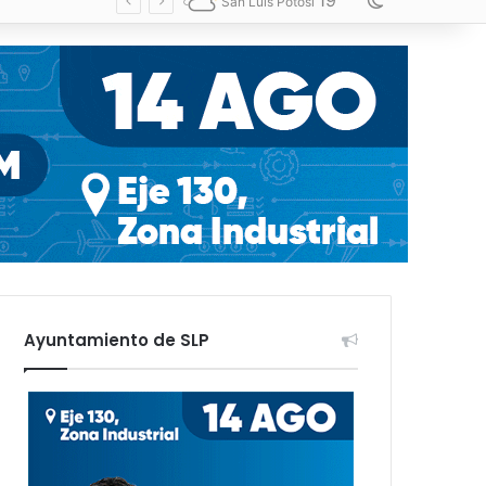
19
Switch skin
San Luis Potosí
Ayuntamiento de SLP