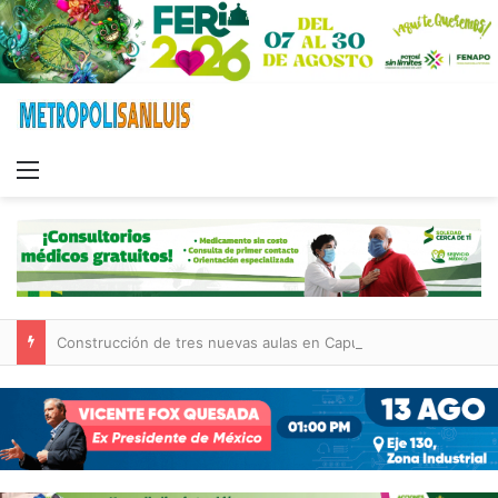
Menu
Construcción de tres nuevas aulas en Capullito III registra avances en Soledad