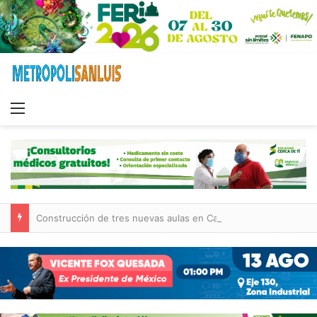
Menu
Construcción de tres nuevas aulas en Capullito III registra avances en Soledad