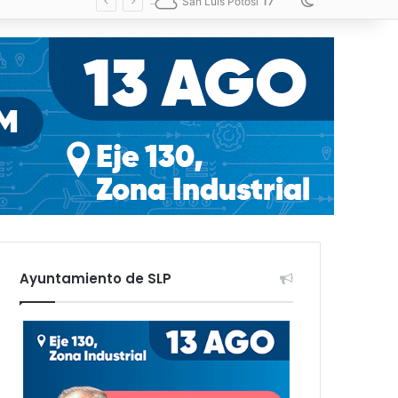
17
Switch skin
San Luis Potosí
Ayuntamiento de SLP