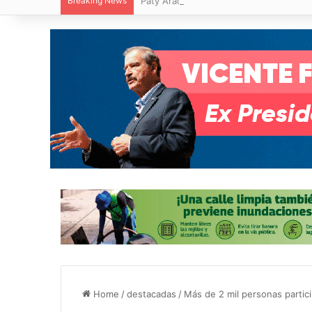
Breaking News
Paty Aradillas destaca impacto del nuev
Home
/
destacadas
/
Más de 2 mil personas partici