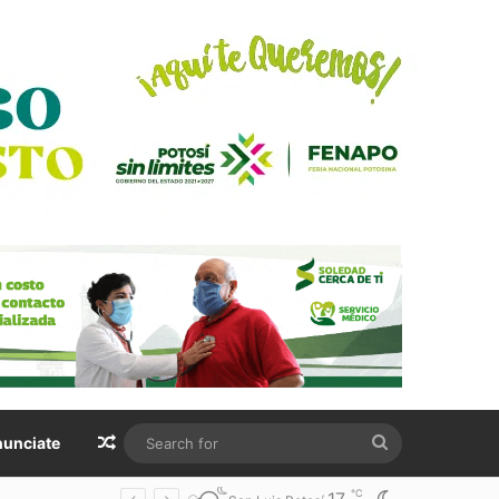
Random Article
Search
unciate
for
℃