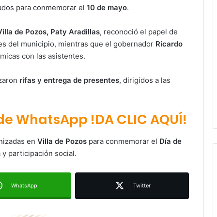
zados para conmemorar el
10 de mayo
.
illa de Pozos, Paty Aradillas
, reconoció el papel de
es del municipio, mientras que el gobernador
Ricardo
micas con las asistentes.
izaron
rifas y entrega de presentes
, dirigidos a las
Paty Aradillas destaca impacto del
 de WhatsApp !DA CLIC AQUÍ!
nuevo desnivel de Circuito Potosí
en la movilidad de Villa de Pozos
anizadas en
Villa de Pozos
para conmemorar el
Día de
y participación social.
Villa de Pozos reporta reducción del
50 % en incendios forestales y de
pastizales
WhatsApp
Twitter
Inauguran paso a desnivel de
Circuito Potosí; destacan impacto
en la movilidad metropolitana