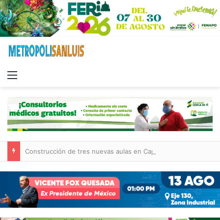
Menu
Construcción de tres nuevas aulas en Capullito III registra avances en Soledad