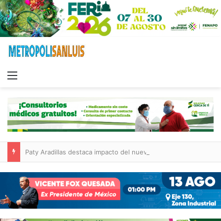
Menu
Paty Aradillas destaca impacto del nuevo desnivel de Circuito Potosí en la movilidad de Villa de Pozos