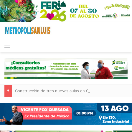
Menu
Construcción de tres nuevas aulas en Capullito III registra avances en Soledad