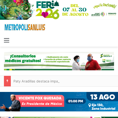
Menu
Paty Aradillas destaca impacto del nuevo desnivel de Circuito Potosí en la movilidad de Villa de Pozos