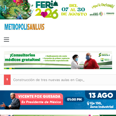
Menu
Construcción de tres nuevas aulas en Capullito III registra avances en Soledad