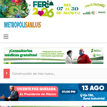
Menu
Construcción de tres nuevas aulas en Capullito III registra avances en Soledad