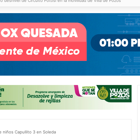
 % en incendios forestales y de pastizales
de niños Capullito 3 en Soleda