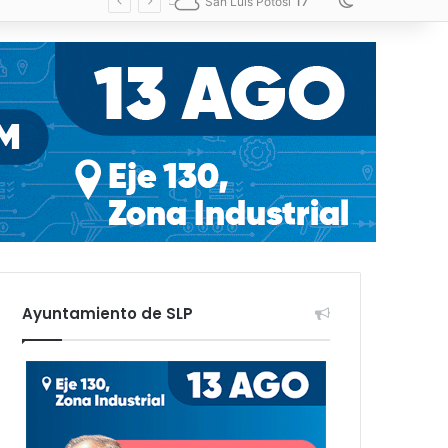
17
Switch skin
San Luis Potosí
Ayuntamiento de SLP