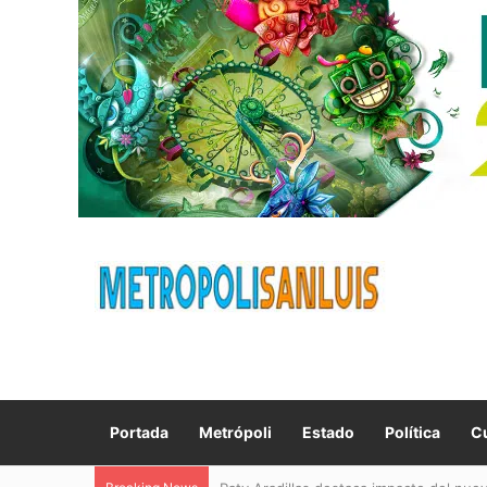
Portada
Metrópoli
Estado
Política
Cu