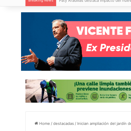
Breaking News
Villa de Pozos reporta reducción del 50
Home
/
destacadas
/
Inician ampliación del jardín 