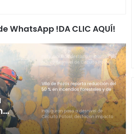
alumnos
Refuerzan mantenimiento urbano
en la Calzada de Guadalupe y
avenida Salvador Nava
 de WhatsApp !DA CLIC AQUÍ!
Paty Aradillas destaca impacto del
nuevo desnivel de Circuito Potosí
en la movilidad de Villa de Pozos
Villa de Pozos reporta reducción del
50 % en incendios forestales y de
pastizales
Inauguran paso a desnivel de
Circuito Potosí; destacan impacto
en la movilidad metropolitana
a
Centro de Capacitación en San
n
Francisco ofrecerá talleres y
snivel
buscará certificación para sus