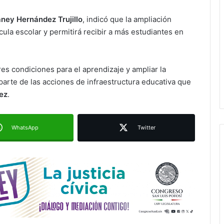
ney Hernández Trujillo
, indicó que la ampliación
cula escolar y permitirá recibir a más estudiantes en
Paty Aradillas destaca impacto del
nuevo desnivel de Circuito Potosí
es condiciones para el aprendizaje y ampliar la
en la movilidad de Villa de Pozos
parte de las acciones de infraestructura educativa que
ez
.
Villa de Pozos reporta reducción del
50 % en incendios forestales y de
pastizales
WhatsApp
Twitter
Inauguran paso a desnivel de
Circuito Potosí; destacan impacto
en la movilidad metropolitana
Centro de Capacitación en San
Francisco ofrecerá talleres y
buscará certificación para sus