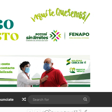
Random Article
Search
unciate
for
℃