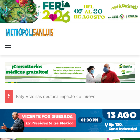
Menu
Paty Aradillas destaca impacto del nuevo desnivel de Circuito Potosí en la movilidad de Villa de Pozos