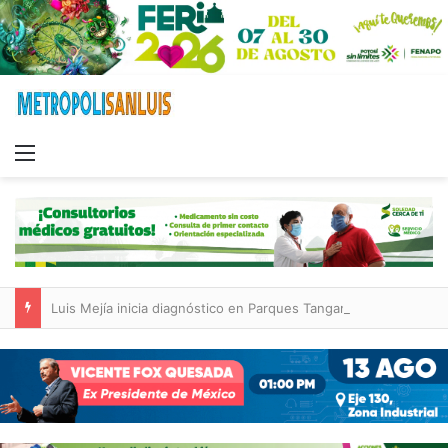
Menu
Luis Mejía inicia diagnóstico en Parques Tangamanga y defiende llegada tras renunciar al PRI