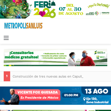
Menu
Construcción de tres nuevas aulas en Capullito III registra avances en Soledad