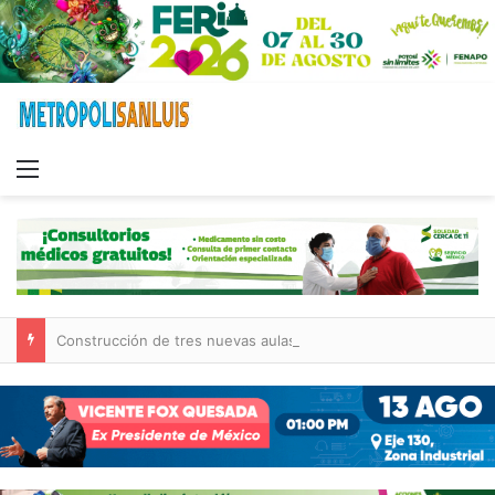
Menu
Construcción de tres nuevas aulas en Capullito III registra avances en Soledad