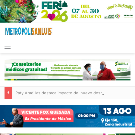
Menu
Paty Aradillas destaca impacto del nuevo desnivel de Circuito Potosí en la movilidad de Villa de Pozos