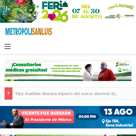
Menu
Paty Aradillas destaca impacto del nuevo desnivel de Circuito Potosí en la movilidad de Villa de Pozos