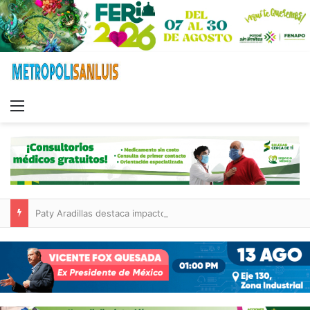
Menu
Paty Aradillas destaca impacto del nuevo desnivel de Circuito Potosí en la movilidad de Villa de Pozos