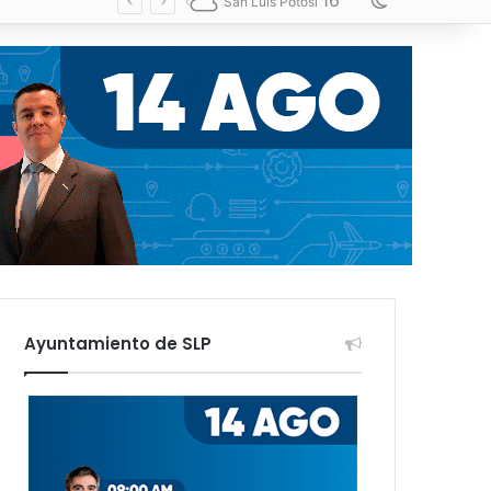
16
Switch skin
San Luis Potosí
Ayuntamiento de SLP