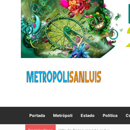
Portada
Metrópoli
Estado
Política
Cu