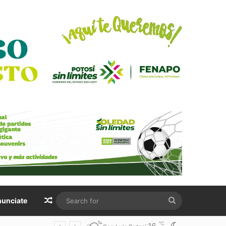
Random Article
Search
unciate
for
℃