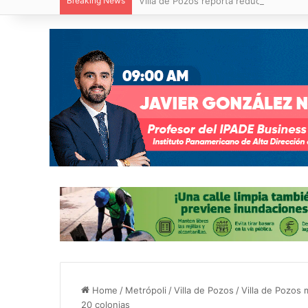
Breaking News
Villa de Pozos reporta reducción del 50
Home
/
Metrópoli
/
Villa de Pozos
/
Villa de Pozos
20 colonias