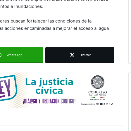
Paty Aradillas destaca impacto del
entos e inundaciones.
nuevo desnivel de Circuito Potosí
en la movilidad de Villa de Pozos
ores buscan fortalecer las condiciones de la
las acciones encaminadas a mejorar el acceso al agua
Villa de Pozos reporta reducción del
50 % en incendios forestales y de
pastizales
WhatsApp
Twitter
Inauguran paso a desnivel de
Circuito Potosí; destacan impacto
en la movilidad metropolitana
Centro de Capacitación en San
Francisco ofrecerá talleres y
buscará certificación para sus
alumnos
Refuerzan mantenimiento urbano
en la Calzada de Guadalupe y
avenida Salvador Nava