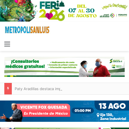
Menu
Paty Aradillas destaca impacto del nuevo desnivel de Circuito Potosí en la movilidad de Villa de Pozos