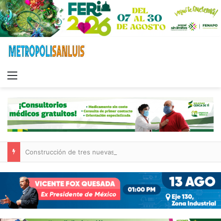
Menu
Construcción de tres nuevas aulas en Capullito III registra avances en Soledad