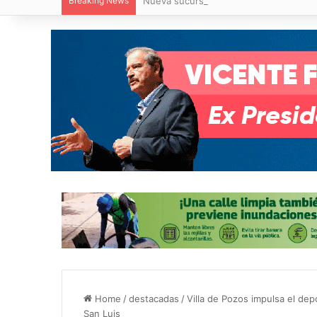
Breaking News
Nueva sucursal de CarneMart llega a V
Home
/
destacadas
/
Villa de Pozos impulsa el de
San Luis