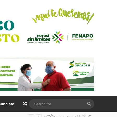
Random Article
Search
unciate
for
℃