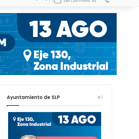
16
Switch skin
San Luis Potosí
Ayuntamiento de SLP