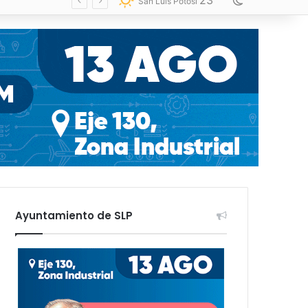
23
Switch skin
San Luis Potosí
Ayuntamiento de SLP