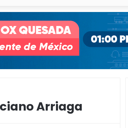
o desnivel de Circuito Potosí en la movilidad de Villa de Pozos
ciano Arriaga