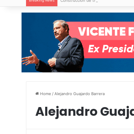
Breaking News
Construcción de tres nuevas aulas en Ca
Home
/
Alejandro Guajardo Barrera
Alejandro Guaj