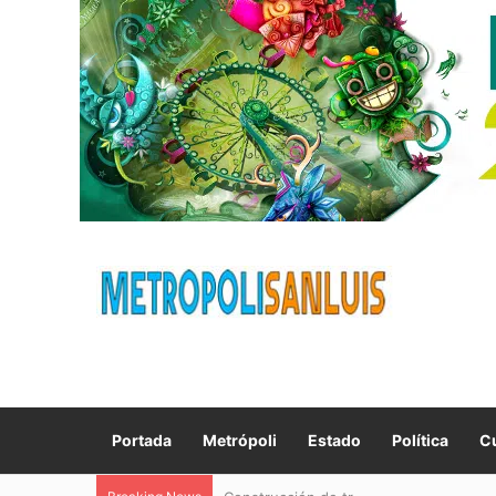
Portada
Metrópoli
Estado
Política
Cu