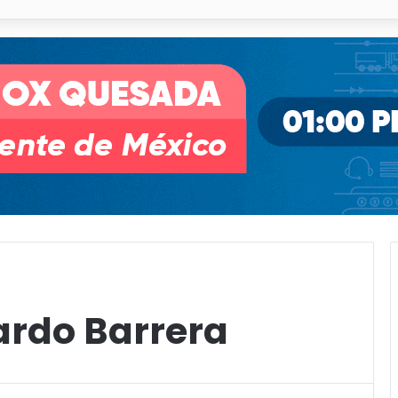
pullito III registra avances en Soledad
ardo Barrera