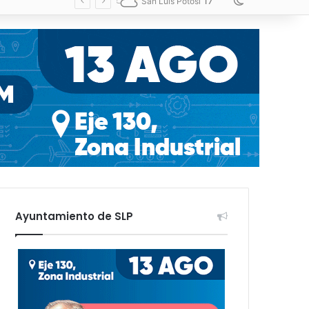
17
Switch skin
San Luis Potosí
Ayuntamiento de SLP