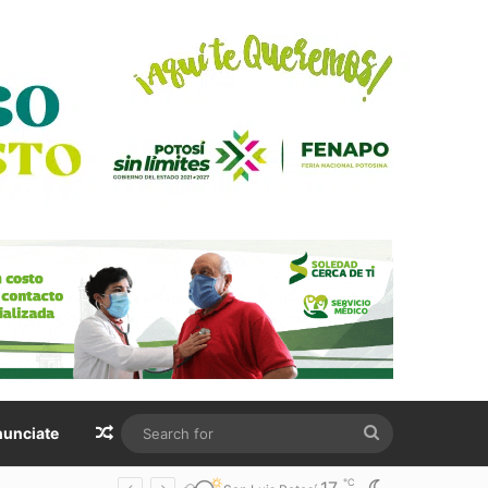
Random Article
Search
unciate
for
℃