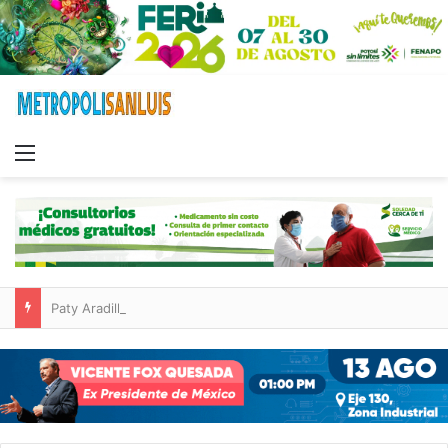
Menu
Paty Aradillas destaca impacto del nuevo desnivel de Circuito Potosí en la movilidad de Villa de Pozos