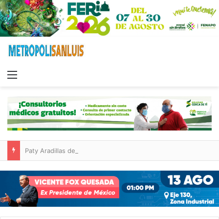
Menu
Paty Aradillas destaca impacto del nuevo desnivel de Circuito Potosí en la movilidad de Villa de Pozos