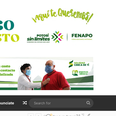
Random Article
Search
unciate
for
℃