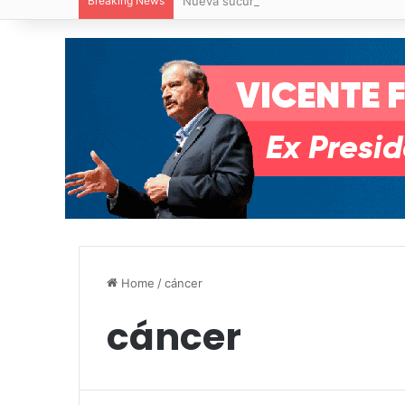
Breaking News
Nueva sucursal de CarneMart llega a V
Home
/
cáncer
cáncer