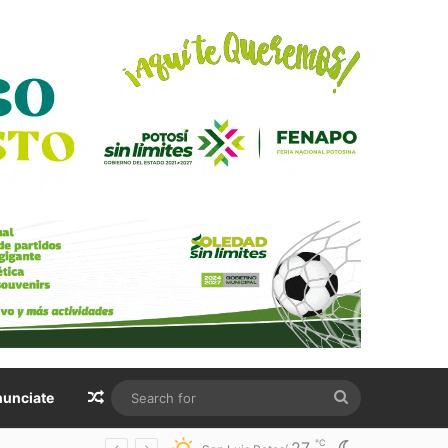
Random Article
Search
unciate
for
℃