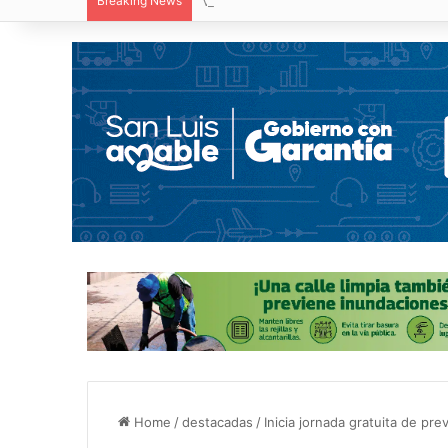
Breaking News
Villa de Pozos reporta reducción del 50
Home
/
destacadas
/
Inicia jornada gratuita de p