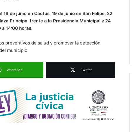
la movilidad de Villa de Pozos
el
18 de junio en Cactus
,
19 de junio en San Felipe
,
22
Plaza Principal frente a la Presidencia Municipal
y
24
Villa de Pozos reporta reducción del
50 % en incendios forestales y de
 a 14:00 horas
.
pastizales
cios preventivos de salud y promover la detección
Inauguran paso a desnivel de Circuito
el municipio.
Potosí; destacan impacto en la
movilidad metropolitana
WhatsApp
Twitter
Centro de Capacitación en San
Francisco ofrecerá talleres y buscará
certificación para sus alumnos
Refuerzan mantenimiento urbano en la
Calzada de Guadalupe y avenida
Salvador Nava
Paty Aradillas destaca impacto del