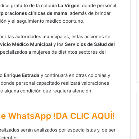
dico gratuito de la colonia
La Virgen
, donde personal
xploraciones clínicas de mama
, además de brindar
ción y el seguimiento médico oportuno.
or las autoridades municipales, estas acciones se
vicio Médico Municipal
y los
Servicios de Salud del
specializados a mujeres de distintos sectores del
ad
Enrique Estrada
y continuará en otras colonias y
, donde personal capacitado realizará valoraciones
se alguna condición que requiera atención
 de WhatsApp !DA CLIC AQUÍ!
alizados serán analizados por especialistas y, de ser
Paty Aradillas destaca impacto del
acientes.
nuevo desnivel de Circuito Potosí en