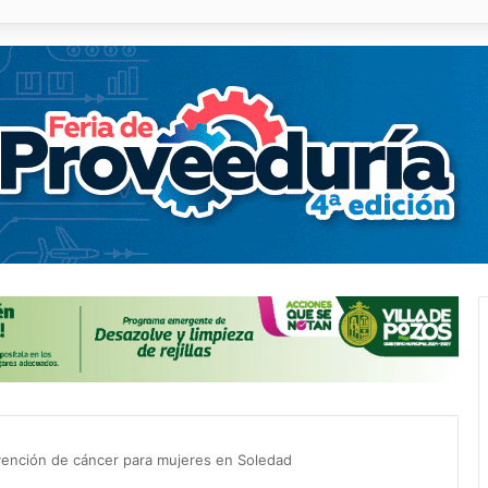
 % en incendios forestales y de pastizales
revención de cáncer para mujeres en Soledad