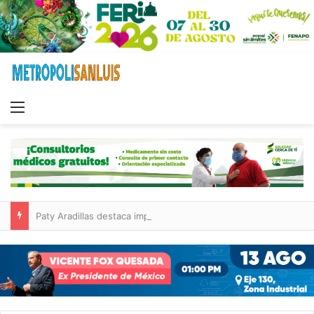
Menu
Paty Aradillas destaca impacto del nuevo desnivel de Circuito Potosí en la movilidad de Villa de Pozos