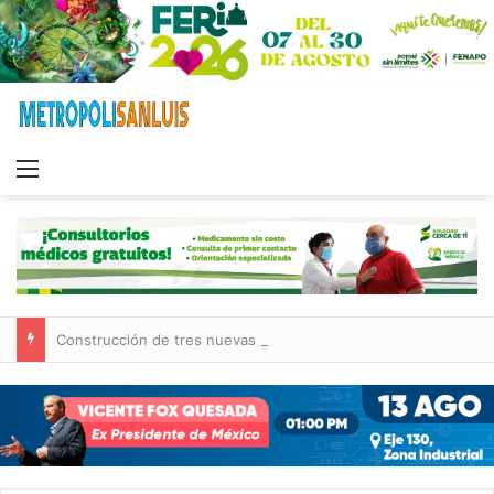
Menu
Construcción de tres nuevas aulas en Capullito III registra avances en Soledad