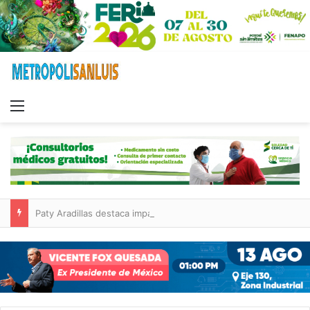
Menu
Paty Aradillas destaca impacto del nuevo desnivel de Circuito Potosí en la movilidad de Villa de Pozos