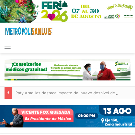
Menu
Paty Aradillas destaca impacto del nuevo desnivel de Circuito Potosí en la movilidad de Villa de Pozos