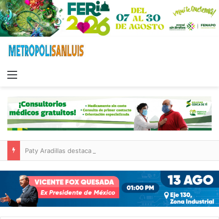
Menu
Paty Aradillas destaca impacto del nuevo desnivel de Circuito Potosí en la movilidad de Villa de Pozos