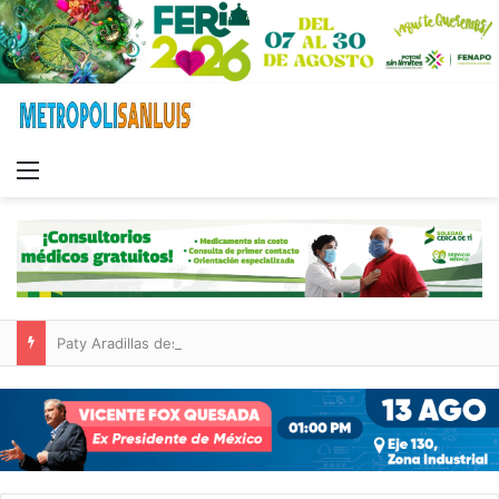
Menu
Paty Aradillas destaca impacto del nuevo desnivel de Circuito Potosí en la movilidad de Villa de Pozos