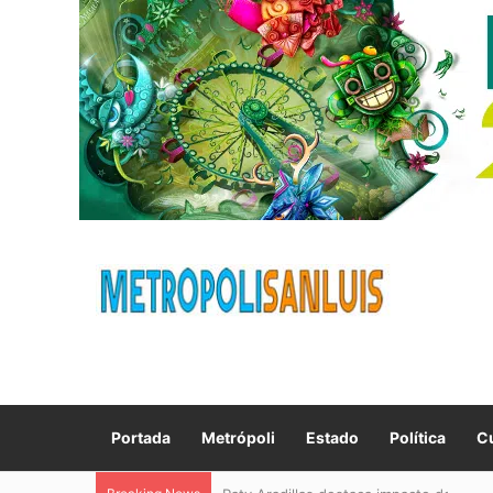
Portada
Metrópoli
Estado
Política
Cu