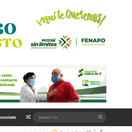
Random Article
Search
unciate
for
℃