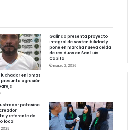
Juan Manuel Navarro alista
segundo informe en Soledad y
destaca coordinación con
Gobierno del Estado
Galindo presenta proyecto
Luis Mejía inicia diagnóstico en
integral de sostenibilidad y
Parques Tangamanga y defiende
pone en marcha nueva celda
llegada tras renunciar al PRI
de residuos en San Luis
Capital
marzo 2, 2026
Carlos Arreola pide a morenistas no
adelantarse y denuncia guerra de
 luchador en lomas
bots rumbo a 2027
r presunta agresión
pareja
6
La Soga al Cuello:El Huasteco
ilustrador potosino
 creador
a y referente del
o local
, 2025