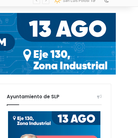
19
Switch skin
San Luis Potosí
Ayuntamiento de SLP