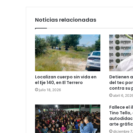
Noticias relacionadas
Localizan cuerpo sin vida en
Detienen a
el Eje 140, en El Terrero
del tec po
contra su 
julio 18, 2026
abril 6, 202
Fallece el 
Tino Tello,
autodidact
arte gráfic
diciembre 7