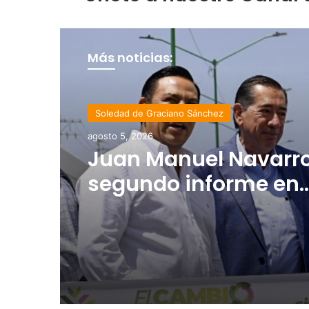
Más noticias:
Estado
agosto 4, 2026
Luis Mejía inicia
diagnóstico en Parq
Tangamanga y defi
llegada tras renuncia
PRI