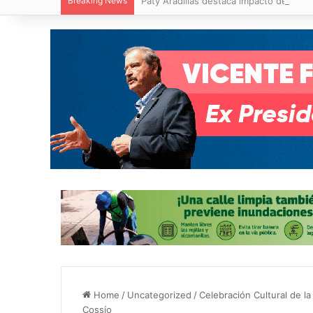
Breaking News
Paty Aradillas destaca impacto del nuev
Home
/
Uncategorized
/
Celebración Cultural de 
Cossío