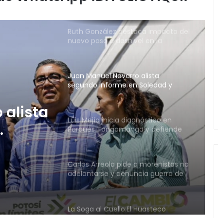
movilidad estatal
Juan Manuel Navarro alista
segundo informe en Soledad y
destaca coordinación con
Gobierno del Estado
Luis Mejía inicia diagnóstico en
Parques Tangamanga y defiende
llegada tras renunciar al PRI
Carlos Arreola pide a morenistas no
ues
adelantarse y denuncia guerra de
bots rumbo a 2027
ende
r al
La Soga al Cuello:El Huasteco
Ruth González destaca impacto del
nuevo paso a desnivel en la
movilidad estatal