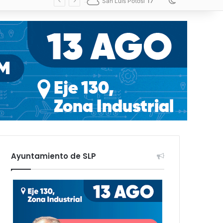
17
Switch skin
San Luis Potosí
Ayuntamiento de SLP