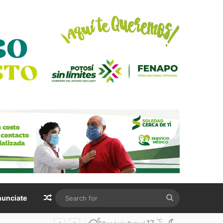
Random Article
Search
unciate
for
℃