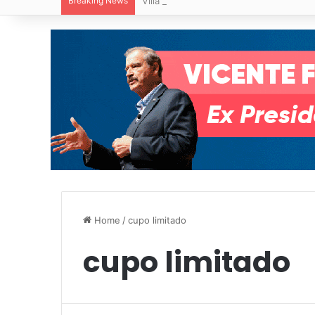
Breaking News
Villa de Pozos reporta reducción del 50
Home
/
cupo limitado
cupo limitado