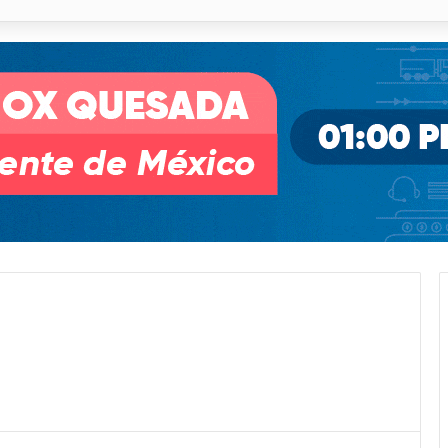
 % en incendios forestales y de pastizales