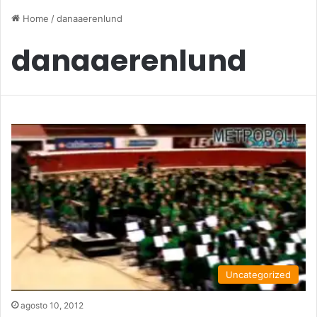
Home
/
danaaerenlund
danaaerenlund
Uncategorized
agosto 10, 2012