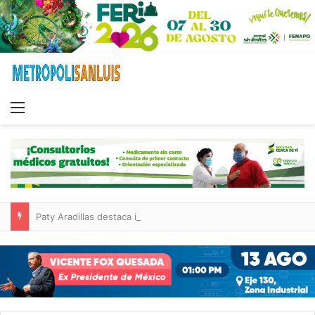
Menu
Paty Aradillas destaca impacto del nuevo desnivel de Circuito Potosí en la movilidad de Villa de Pozos