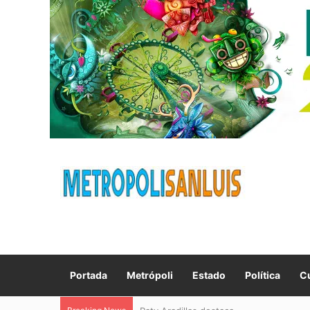
Portada
Metrópoli
Estado
Política
Cu