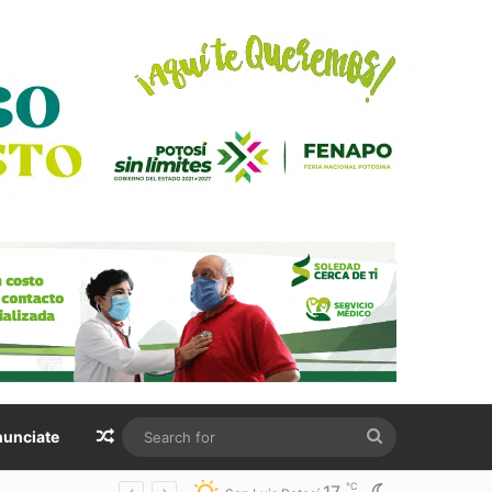
Random Article
Search
unciate
for
℃