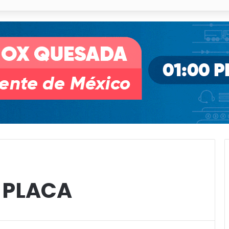
o desnivel de Circuito Potosí en la movilidad de Villa de Pozos
 PLACA