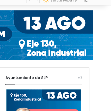
19
Switch skin
San Luis Potosí
Ayuntamiento de SLP