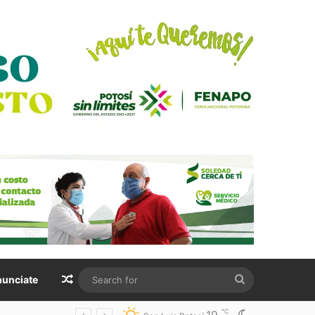
Random Article
Search
unciate
for
℃