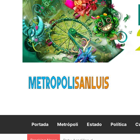
Portada
Metrópoli
Estado
Política
Cu