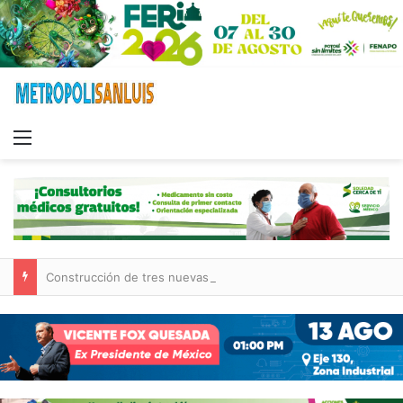
Menu
Construcción de tres nuevas aulas en Capullito III registra avances en Soledad