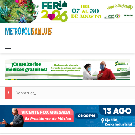
Menu
Construcción de tres nuevas aulas en Capullito III registra avances en Soledad