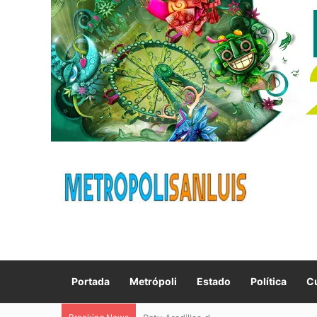
Portada
Metrópoli
Estado
Política
Cu