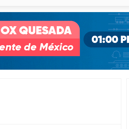
o desnivel de Circuito Potosí en la movilidad de Villa de Pozos