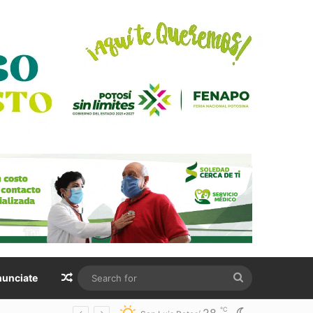
Random Article
Search
unciate
for
℃