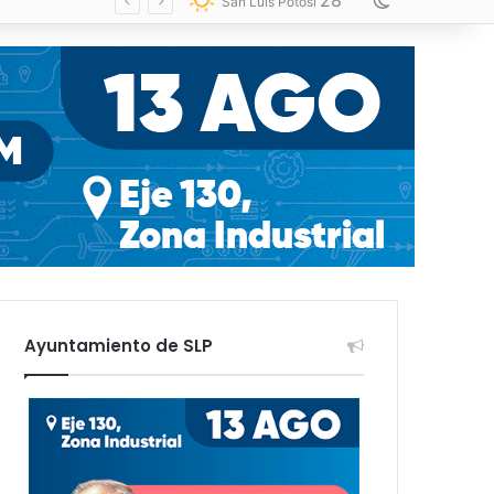
28
Switch skin
San Luis Potosí
Ayuntamiento de SLP