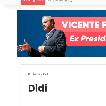
Breaking News
Paty Aradillas destaca impacto del nuev
Home
/
Didi
Didi